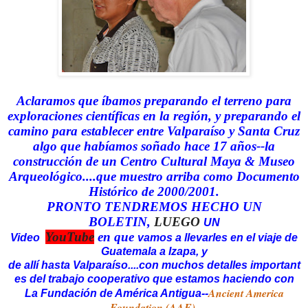
Aclaramos que íbamos preparando el terreno para
exploraciones científicas en la región, y preparando el
camino para establecer entre Valparaíso y Santa Cruz
algo que habíamos so
ñ
ado hace 17 a
ñ
os--la
construcción de un Centro Cultural Maya & Museo
Arqueológico....que muestro arriba como Documento
Histórico de 2000/2001.
PRONTO TENDREMOS HECHO UN
BOLETIN,
LUEGO
UN
YouTube
en
que
Video
vamos
a
llevarles en el
viaje
de
Guatemala
a Izapa,
y
de
allí
hasta
Valparaíso....con
muchos
detalles
important
es
del
trabajo
cooperativo
que
estamos
haciendo
con
Ancient America
La Fundación de América Antigua--
Foundation (AAF).