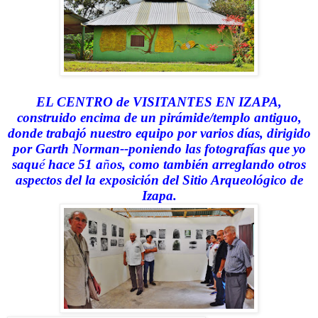
EL CENTRO de VISITANTES EN IZAPA,
construido encima de un pirámide/templo antiguo,
donde trabajó nuestro equipo por varios días, dirigido
por Garth Norman--poniendo las fotografías que yo
saqu
é
hace 51 a
ñ
os, como también arreglando otros
aspectos del la exposición del Sitio Arqueológico de
Izapa.