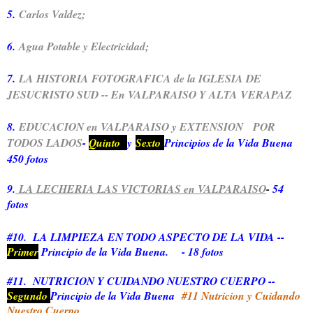
5.
Carlos Valdez;
6.
Agua Potable y Electricidad;
7.
LA HISTORIA FOTOGRAFICA de la IGLESIA DE
JESUCRISTO SUD -- En VALPARAISO Y ALTA VERAPAZ
8.
EDUCACION en VALPARAISO y EXTENSION POR
TODOS LADOS
-
Quinto
y
Sexto
P
rincipios de la Vida Buena
450 fotos
9.
LA LECHERIA LAS VICTORIAS en VALPARAISO
-
54
fotos
#10.
LA LIMPIEZA EN TODO ASPECTO DE LA VIDA --
Primer
Principio de la Vida Buena.
- 18 fotos
#11.
NUTRICION Y CUIDANDO NUESTRO CUERPO --
Segundo
Principio de la Vida Buena
#11 Nutricion y Cuidando
Nuestro Cuerpo