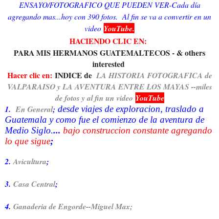
ENSAYO/FOTOGRAFICO QUE PUEDEN VER-Cada día
agregando mas...hoy con 390 fotos. Al fin se va a convertir en un
video
YouTube.
HACIENDO CLIC EN:
PARA MIS HERMANOS GUATEMALTECOS - & others
interested
Hacer clic en:
INDICE de
LA HISTORIA FOTOGRAFICA de
VALPARAISO y LA AVENTURA ENTRE LOS MAYAS --miles
de fotos y al fin un video
YouTube
1.
En General
;
desde viajes de exploracion, traslado a
Guatemala y como fue el comienzo de la aventura de
Medio Siglo.
...
bajo construccion constante agregando
lo que sigue
;
2.
Avicultura
;
3.
Casa Central
;
4.
Ganaderia de Engorde--Miguel Max;